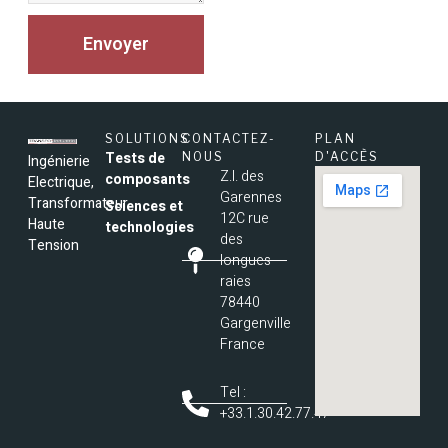
Envoyer
SOLUTIONS
CONTACTEZ-
PLAN
Tests de
NOUS
D'ACCÈS
Ingénierie
Z.I. des
composants
Electrique,
Garennes
Transformateur
Sciences et
12C rue
Haute
technologies
des
Tension
longues
raies
78440
Gargenville
France
Tel :
+33.1.30.42.77.47