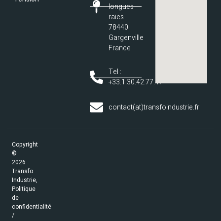
longues
raies
78440
Gargenville
France
Tel :
+33.1.30.42.77.47
contact(at)transfoindustrie.fr
Copyright
©
2026
Transfo
Industrie,
Politique
de
confidentialité
/