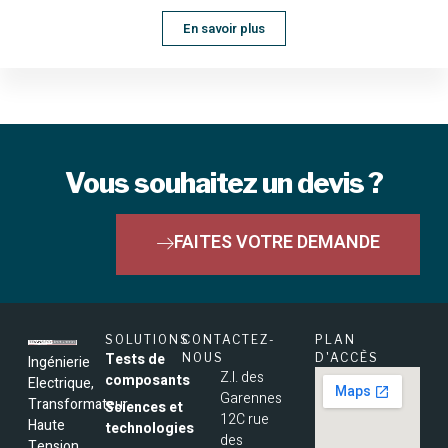
En savoir plus
Vous souhaitez un devis ?
FAITES VOTRE DEMANDE
SOLUTIONS
CONTACTEZ-
PLAN
Tests de
NOUS
D'ACCÈS
Ingénierie
Z.I. des
composants
Electrique,
Garennes
Transformateur
Sciences et
12C rue
Haute
technologies
des
Tension