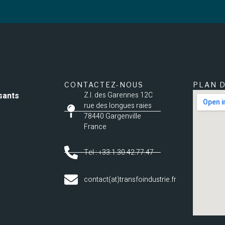
CONTACTEZ-NOUS
PLAN D
sants
Z.I. des Garennes 12C
rue des longues raies
78440 Gargenville
France
Tel : +33.1.30.42.77.47
contact(at)transfoindustrie.fr