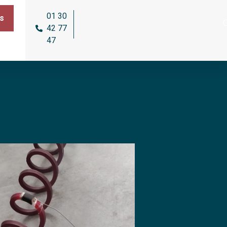
01 30
s
42 77
47