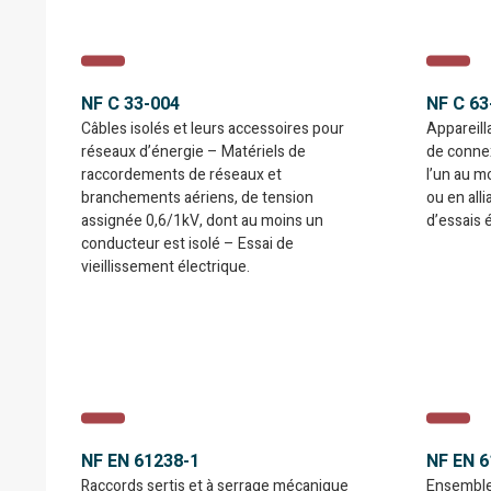
NF C 33-004
NF C 63
Câbles isolés et leurs accessoires pour
Appareill
réseaux d’énergie – Matériels de
de conne
raccordements de réseaux et
l’un au m
branchements aériens, de tension
ou en all
assignée 0,6/1kV, dont au moins un
d’essais 
conducteur est isolé – Essai de
vieillissement électrique.
NF EN 61238-1
NF EN 6
Raccords sertis et à serrage mécanique
Ensembles