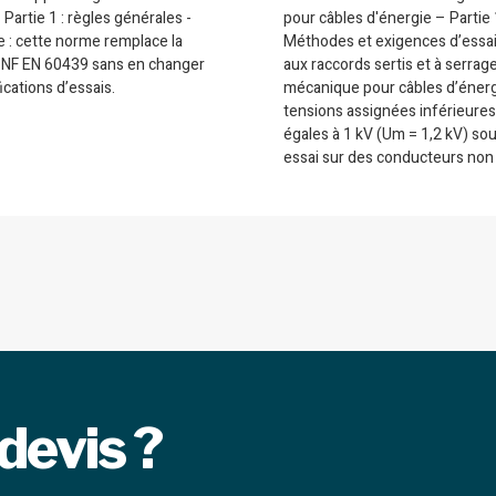
 Partie 1 : règles générales -
pour câbles d'énergie – Partie 
 : cette norme remplace la
Méthodes et exigences d’essai 
s NF EN 60439 sans en changer
aux raccords sertis et à serrag
ications d’essais.
mécanique pour câbles d’énerg
tensions assignées inférieures
égales à 1 kV (Um = 1,2 kV) so
essai sur des conducteurs non 
devis ?