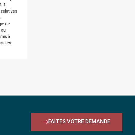
1-1:
relatives
e
ie de
 ou
umis à
isolés.
FAITES VOTRE DEMANDE