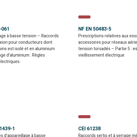
-061
NF EN 50483-5
age à basse tension – Raccords
Prescriptions relatives aux ess
xion pour conducteurs dont
accessoires pour réseaux aéri
oins est isolé et en aluminium
tension torsadés – Partie 5 : e
iage d’aluminium : Règles
vieillissement électrique
électriques.
1439-1
CEI 61238
 d’appareillage à basse
Raccords sertis et à serrage 