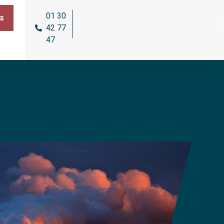
01 30
s
42 77
47