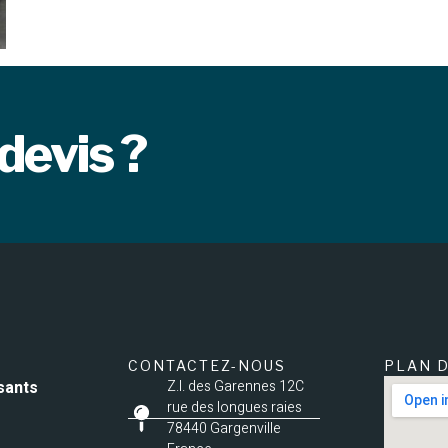
devis ?
CONTACTEZ-NOUS
PLAN D
sants
Z.I. des Garennes 12C
rue des longues raies
78440 Gargenville