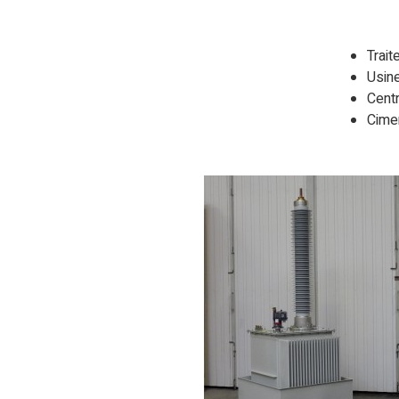
Trai
Usine
Centr
Cime