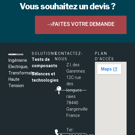
Vous souhaitez un devis ?
FAITES VOTRE DEMANDE
SOLUTIONS
CONTACTEZ-
PLAN
Tests de
NOUS
D'ACCÈS
Ingénierie
Z.I. des
composants
Electrique,
Garennes
Transformateur
Sciences et
12C rue
Haute
technologies
des
Tension
longues
raies
78440
Gargenville
France
Tel :