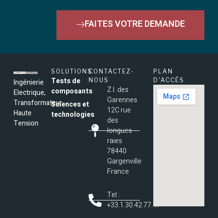
FAITES VOTRE DEMANDE
SOLUTIONS
CONTACTEZ-
PLAN
Tests de
NOUS
D'ACCÈS
Ingénierie
Z.I. des
composants
Electrique,
Garennes
Transformateur
Sciences et
12C rue
Haute
technologies
des
Tension
longues
raies
78440
Gargenville
France
Tel :
+33.1.30.42.77.47